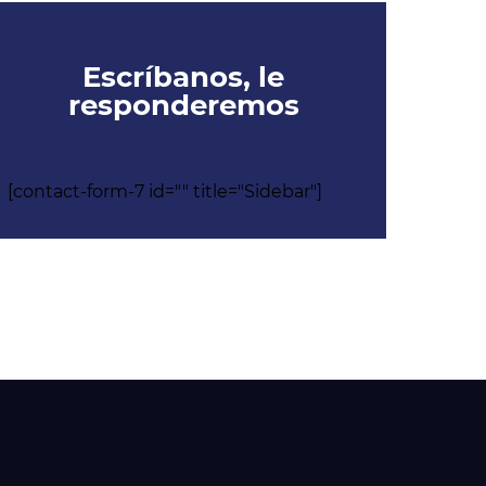
Escríbanos, le
responderemos
[contact-form-7 id="" title="Sidebar"]