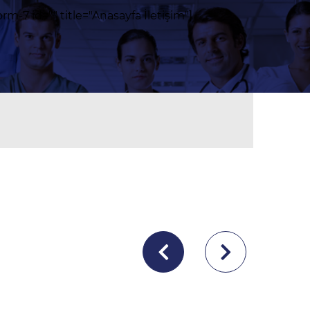
rm-7 id="" title="Anasayfa İletişim"]