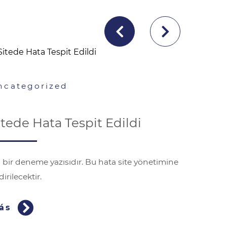
ncategorized
Uncate
itede Hata Tespit Edildi
Hello 
 bir deneme yazısıdır. Bu hata site yönetimine
Welcome to
dirilecektir.
Edit or del
ás
Más